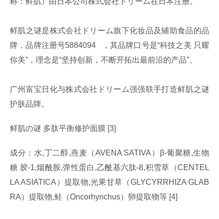
称：鲜肌）由日本公司株式会社ドリーム在日本注册。
鲜肌之谜是株式会社ドリーム旗下化妆品及辅助食品的品
牌，品牌注册号5884094 ，其品牌口号是“科技之美 只耀
你美”，理念是“坚持创新，不断开拓出最前沿的产品”。
广州富宝日化与株式会社ドリーム强强联手打造鲜肌之谜
护肤品牌。
鲜肌の谜 多肽平衡修护面膜 [3]
成分：水,丁二醇,燕麦（AVENA SATIVA）β-葡聚糖,生物
糖 胶-1,烟酰胺,弹性蛋白,乙酰基六肽-8,积雪草（CENTEL
LA ASIATICA）提取物,光果甘草（GLYCYRRHIZA GLAB
RA）提取物,鲑（Oncorhynchus）卵提取物等 [4]