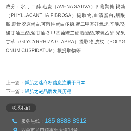
成分：水,丁二醇,燕麦（AVENA SATIVA）β-葡聚糖,褐藻
（PHYLLACANTHA FIBROSA）提取物,血清蛋白,烟酰
胺,鹿骨胶原蛋白,可溶性蛋白多糖,聚二甲基硅氧烷,辛酸/癸
酸甘油三酯,聚甘油-3 甲基葡糖二硬脂酸酯,苯氧乙醇,光果
甘草（GLYCYRRHIZA GLABRA）提取物,虎杖（POLYG
ONUM CUSPIDATUM）根提取物等
上一篇：
鲜肌之迷商标信息注册于日本
下一篇：
鲜肌之谜品牌发展历程
联系我们
185 8888 8312
服务热线：
四会市龙甫镇惠源大道18号